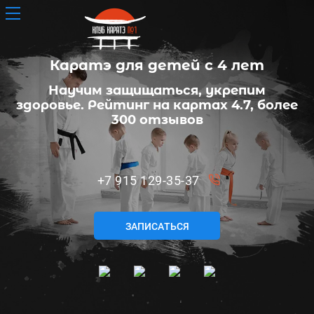
Каратэ для детей с 4 лет
Научим защищаться, укрепим
здоровье. Рейтинг на картах 4.7, более
300 отзывов
+7 915 129-35-37
ЗАПИСАТЬСЯ